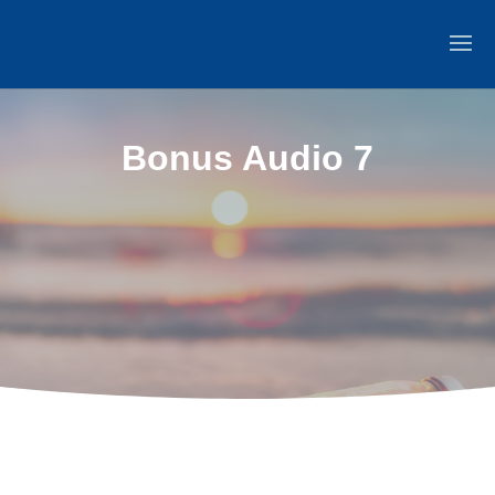
Bonus Audio 7